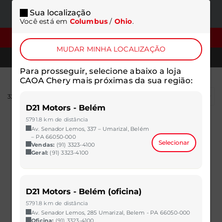
Sua localização
ONDE
MENU
Você está em
Columbus
/
Ohio
.
ESTAMOS
FILTROS
MUDAR MINHA LOCALIZAÇÃO
TELEFONES
Para prosseguir, selecione abaixo a loja
CAOA Chery mais próximas da sua região:
325
resultados
D21 Motors - Belém
5791.8 km de distância
Av. Senador Lemos, 337 – Umarizal, Belém
– PA 66050-000
Selecionar
Vendas:
(91) 3323-4100
Geral:
(91) 3323-4100
D21 Motors - Belém (oficina)
5791.8 km de distância
Av. Senador Lemos, 285 Umarizal, Belem - PA 66050-000
Oficina:
(91) 3323-4100