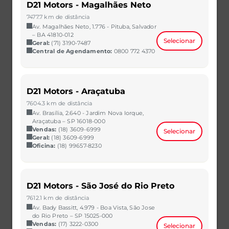
D21 Motors - Magalhães Neto
7477.7 km de distância
Av. Magalhães Neto, 1.776 - Pituba, Salvador
– BA 41810-012
Selecionar
Geral:
(71) 3190-7487
Central de Agendamento:
0800 772 4370
HB20
D21 Motors - Araçatuba
1.0 12V FLEX SENSE MANUAL
7604.3 km de distância
2023/2023
35.531 km
Av. Brasília, 2.640 - Jardim Nova Iorque,
CAOA Chery | D21 - Natal
Araçatuba – SP 16018-000
Vendas:
(18) 3609-6999
Selecionar
R$ 62.990,00
VER MAIS
Geral:
(18) 3609-6999
Oficina:
(18) 99657-8230
D21 Motors - São José do Rio Preto
7612.1 km de distância
Av. Bady Bassitt, 4.979 - Boa Vista, São Jose
do Rio Preto – SP 15025-000
Vendas:
(17) 3222-0300
Selecionar