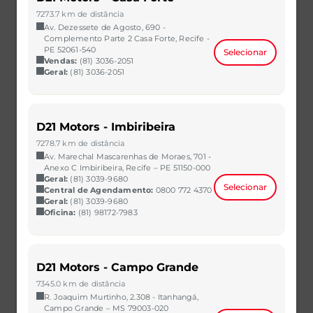
R$ 60.990,00
VER MAIS
7273.7 km de distância
Av. Dezessete de Agosto, 690 -
Complemento Parte 2 Casa Forte, Recife -
PE 52061-540
Selecionar
Vendas:
(81) 3036-2051
Geral:
(81) 3036-2051
D21 Motors - Imbiribeira
7278.7 km de distância
Av. Marechal Mascarenhas de Moraes, 701 -
Anexo C Imbiribeira, Recife – PE 51150-000
Geral:
(81) 3039-9680
Selecionar
Central de Agendamento:
0800 772 4370
Geral:
(81) 3039-9680
Oficina:
(81) 98172-7983
ARGO
1.0 FIREFLY FLEX MANUAL
2023/2023
34.698 km
D21 Motors - Campo Grande
CAOA Chery | D21 - São Bernardo do Campo
7345.0 km de distância
R$ 61.990,00
VER MAIS
R. Joaquim Murtinho, 2.308 - Itanhangá,
Campo Grande – MS 79003-020