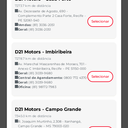
R$ 60.990,00
VER MAIS
7273.7 km de distância
Av. Dezessete de Agosto, 690 -
Complemento Parte 2 Casa Forte, Recife -
PE 52061-540
Selecionar
Vendas:
(81) 3036-2051
Geral:
(81) 3036-2051
D21 Motors - Imbiribeira
7278.7 km de distância
Av. Marechal Mascarenhas de Moraes, 701 -
Anexo C Imbiribeira, Recife – PE 51150-000
Geral:
(81) 3039-9680
Selecionar
Central de Agendamento:
0800 772 4370
Geral:
(81) 3039-9680
Oficina:
(81) 98172-7983
ARGO
1.0 FIREFLY FLEX MANUAL
2023/2023
34.698 km
D21 Motors - Campo Grande
CAOA Chery | D21 - São Bernardo do Campo
7345.0 km de distância
R$ 61.990,00
VER MAIS
R. Joaquim Murtinho, 2.308 - Itanhangá,
Campo Grande – MS 79003-020