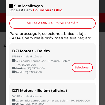
Sua localização
ONDE
MENU
Você está em
Columbus
/
Ohio
.
ESTAMOS
FILTROS
MUDAR MINHA LOCALIZAÇÃO
TELEFONES
Para prosseguir, selecione abaixo a loja
CAOA Chery mais próximas da sua região:
326
resultados
D21 Motors - Belém
5791.8 km de distância
Av. Senador Lemos, 337 – Umarizal, Belém
– PA 66050-000
Selecionar
Vendas:
(91) 3323-4100
Geral:
(91) 3323-4100
D21 Motors - Belém (oficina)
5791.8 km de distância
Av. Senador Lemos, 285 Umarizal, Belem - PA 66050-000
Oficina:
(91) 3323-4100