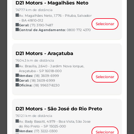
D21 Motors - Magalhães Neto
7477.7 km de distância
Av. Magalhães Neto, 1.776 - Pituba, Salvador
– BA 41810-012
Selecionar
Geral:
(71) 3190-7487
Central de Agendamento:
0800 772 4370
HB20
D21 Motors - Araçatuba
1.0 12V FLEX SENSE MANUAL
7604.3 km de distância
2023/2023
35.531 km
Av. Brasília, 2.640 - Jardim Nova Iorque,
CAOA Chery | D21 - Natal
Araçatuba – SP 16018-000
Vendas:
(18) 3609-6999
Selecionar
R$ 62.990,00
VER MAIS
Geral:
(18) 3609-6999
Oficina:
(18) 99657-8230
D21 Motors - São José do Rio Preto
7612.1 km de distância
Av. Bady Bassitt, 4.979 - Boa Vista, São Jose
do Rio Preto – SP 15025-000
Vendas:
(17) 3222-0300
Selecionar