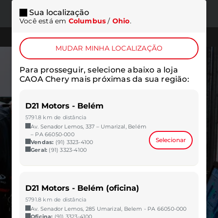
Sua localização
ONDE
MENU
Você está em
Columbus
/
Ohio
.
ESTAMOS
TELEFONES
MUDAR MINHA LOCALIZAÇÃO
Para prosseguir, selecione abaixo a loja
CAOA Chery mais próximas da sua região:
D21 Motors - Belém
5791.8 km de distância
Av. Senador Lemos, 337 – Umarizal, Belém
– PA 66050-000
Selecionar
Vendas:
(91) 3323-4100
Geral:
(91) 3323-4100
D21 Motors - Belém (oficina)
5791.8 km de distância
Av. Senador Lemos, 285 Umarizal, Belem - PA 66050-000
Oficina:
(91) 3323-4100