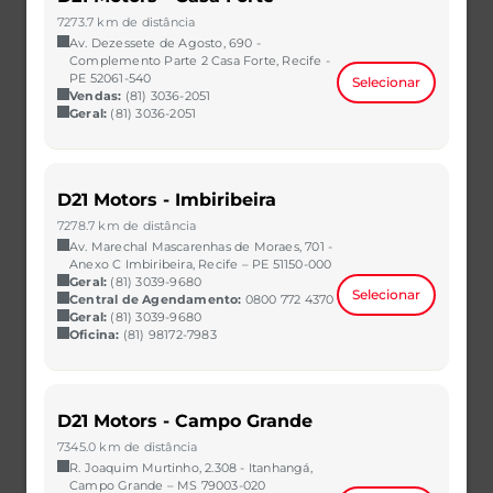
Corporativo
7273.7 km de distância
Av. Dezessete de Agosto, 690 -
Fale com o Concierge
Complemento Parte 2 Casa Forte, Recife -
PE 52061-540
Selecionar
Política de Privacidade
Vendas:
(81) 3036-2051
Geral:
(81) 3036-2051
Política de Cookies
Canal de Atendimento
D21 Motors - Imbiribeira
Canal de Atendimento aos Titulares
7278.7 km de distância
Rotulagem Veicular
Av. Marechal Mascarenhas de Moraes, 701 -
Anexo C Imbiribeira, Recife – PE 51150-000
Redes Sociais
Geral:
(81) 3039-9680
Selecionar
Central de Agendamento:
0800 772 4370
Geral:
(81) 3039-9680
Oficina:
(81) 98172-7983
Entre em contato com a gente pelo formulário, WhatsApp ou
telefone.
D21 Motors - Campo Grande
7345.0 km de distância
R. Joaquim Murtinho, 2.308 - Itanhangá,
Campo Grande – MS 79003-020