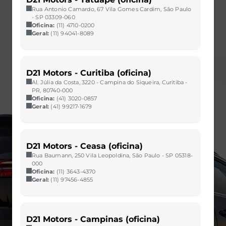
Rua Antonio Camardo, 67 Vila Gomes Cardim, São Paulo
- SP 03309-060
Oficina:
(11) 4710-0200
Geral:
(11) 94041-8089
D21 Motors - Curitiba (oficina)
Al. Júlia da Costa, 3220 - Campina do Siqueira, Curitiba -
PR, 80740-000
Oficina:
(41) 3020-0857
Geral:
(41) 99217-1679
D21 Motors - Ceasa (oficina)
Rua Baumann, 250 Vila Leopoldina, São Paulo - SP 05318-
000
Oficina:
(11) 3643-4370
Geral:
(11) 97456-4855
D21 Motors - Campinas (oficina)