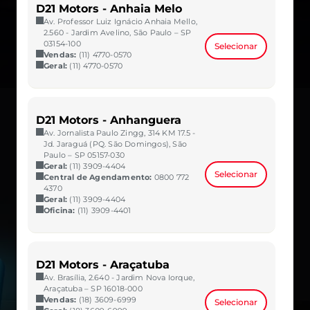
D21 Motors - Anhaia Melo
Av. Professor Luiz Ignácio Anhaia Mello,
2.560 - Jardim Avelino, São Paulo – SP
03154-100
Selecionar
Vendas:
(11) 4770-0570
Geral:
(11) 4770-0570
D21 Motors - Anhanguera
Av. Jornalista Paulo Zingg, 314 KM 17.5 -
Jd. Jaraguá (PQ. São Domingos), São
Paulo – SP 05157-030
Geral:
(11) 3909-4404
Selecionar
Central de Agendamento:
0800 772
4370
Geral:
(11) 3909-4404
Oficina:
(11) 3909-4401
D21 Motors - Araçatuba
Av. Brasília, 2.640 - Jardim Nova Iorque,
Araçatuba – SP 16018-000
Vendas:
(18) 3609-6999
Selecionar