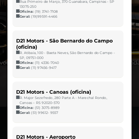
Rua Primeiro de Março, 370 Guanabara, Campinas - SP
13075-250
Oficina:
(19) 3741-7108
Geral:
(19)99591-4466
D21 Motors - São Bernardo do Campo
(oficina)
R. Atibaia, 100 - Baeta Neves, São Bernardo do Campo -
SP, 09751-000
ocê começa a reparar nos detalhes, ele fica ainda 
Oficina:
(11) 4336-7040
Geral:
(11) 97456-9417
D21 Motors - Canoas (oficina)
R. Major Sezefredo, 280 Parte A - Marechal Rondo,
Canoas – RS 92020-570
Oficina:
(51) 3075-8989
Geral:
(51) 99612- 9557
D21 Motors - Aeroporto