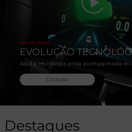
Novos Itens
EVOLUÇÃO TECNOLÓGI
Aqui a tecnologia anda acompanhada do d
Cotação
Destaques