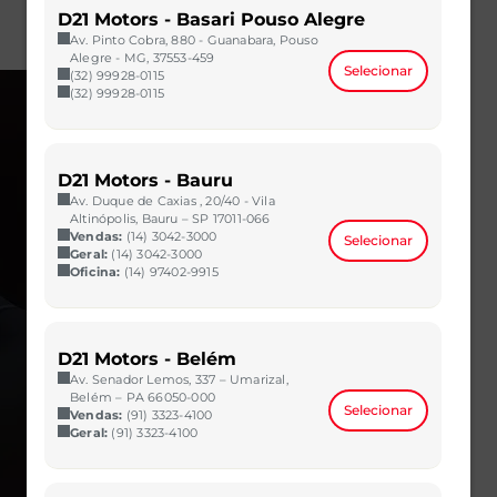
D21 Motors - Basari Pouso Alegre
Av. Pinto Cobra, 880 - Guanabara, Pouso
Alegre - MG, 37553-459
Selecionar
(32) 99928-0115
(32) 99928-0115
D21 Motors - Bauru
Av. Duque de Caxias , 20/40 - Vila
Altinópolis, Bauru – SP 17011-066
Vendas:
(14) 3042-3000
Selecionar
Geral:
(14) 3042-3000
Oficina:
(14) 97402-9915
D21 Motors - Belém
Av. Senador Lemos, 337 – Umarizal,
Belém – PA 66050-000
Selecionar
Vendas:
(91) 3323-4100
Geral:
(91) 3323-4100