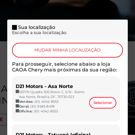
Sua localização
Escolha a sua localização.
MUDAR MINHA LOCALIZAÇÃO
Para prosseguir, selecione abaixo a loja
CAOA Chery mais próximas da sua região:
HA DO
D21 Motors - Asa Norte
SEP/N Quadra 505 Bloco C, S/N - Bairro
INDA.
Asa Norte, Brasília, DF, 70730-523
Vendas:
(61) 4042-8553
Selecionar
Geral:
(61) 9583-8478
Oficina:
(61) 4042-8553
VE
D21 Motors - Tatuapé (oficina)