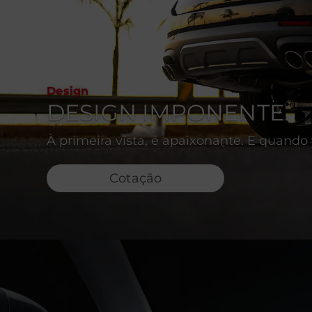
Design
DESIGN IMPONENTE.
À primeira vista, é apaixonante. E quando v
Cotação