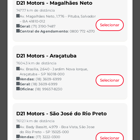
D21 Motors - Magalhães Neto
7477.7 km de distância
Av. Magalhães Neto, 1.776 - Pituba, Salvador
– BA 41810-012
Selecionar
Geral:
(71) 3190-7487
Central de Agendamento:
0800 772 4370
ONIX
D21 Motors - Araçatuba
1.0 TURBO FLEX LTZ MANUAL
7604.3 km de distância
2021/2021
32.000 km
Av. Brasília, 2.640 - Jardim Nova Iorque,
CAOA Chery | D21 - Mutirão
Araçatuba – SP 16018-000
Vendas:
(18) 3609-6999
Selecionar
R$ 64.800,00
VER MAIS
Geral:
(18) 3609-6999
Oficina:
(18) 99657-8230
D21 Motors - São José do Rio Preto
7612.1 km de distância
Av. Bady Bassitt, 4.979 - Boa Vista, São Jose
do Rio Preto – SP 15025-000
Vendas:
(17) 3222-0300
Selecionar