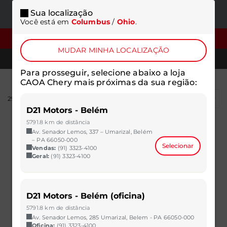
Sua localização
ONDE
MENU
Você está em
Columbus
/
Ohio
.
ESTAMOS
FILTROS
MUDAR MINHA LOCALIZAÇÃO
TELEFONES
Para prosseguir, selecione abaixo a loja
CAOA Chery mais próximas da sua região:
294
resultados
D21 Motors - Belém
5791.8 km de distância
Av. Senador Lemos, 337 – Umarizal, Belém
– PA 66050-000
Selecionar
Vendas:
(91) 3323-4100
Geral:
(91) 3323-4100
D21 Motors - Belém (oficina)
5791.8 km de distância
Av. Senador Lemos, 285 Umarizal, Belem - PA 66050-000
Oficina:
(91) 3323-4100