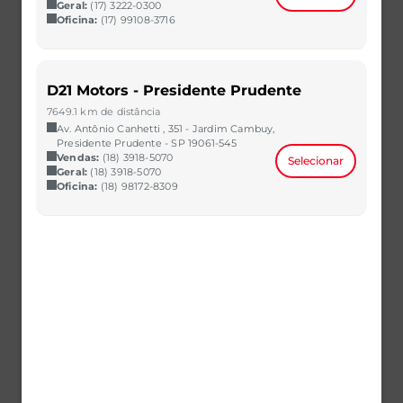
Geral:
(17) 3222-0300
Oficina:
(17) 99108-3716
D21 Motors - Presidente Prudente
7649.1 km de distância
SANDERO
Av. Antônio Canhetti , 351 - Jardim Cambuy,
1.6 16V SCE FLEX ZEN MANUAL
Presidente Prudente - SP 19061-545
2021/2022
40.508 km
Vendas:
(18) 3918-5070
Selecionar
Geral:
(18) 3918-5070
CAOA Chery | D21 - Imbiribeira
Oficina:
(18) 98172-8309
R$ 64.990,00
VER MAIS