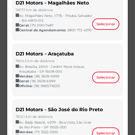
D21 Motors - Magalhães Neto
7477.7 km de distância
Av. Magalhães Neto, 1.776 - Pituba, Salvador
– BA 41810-012
Selecionar
Geral:
(71) 3190-7487
Central de Agendamento:
0800 772 4370
SANDERO
D21 Motors - Araçatuba
1.0 12V SCE FLEX ZEN MANUAL
7604.3 km de distância
2021/2022
60.268 km
Av. Brasília, 2.640 - Jardim Nova Iorque,
CAOA Chery | D21 - Brasilia
Araçatuba – SP 16018-000
Vendas:
(18) 3609-6999
Selecionar
R$ 63.990,00
VER MAIS
Geral:
(18) 3609-6999
Oficina:
(18) 99657-8230
D21 Motors - São José do Rio Preto
7612.1 km de distância
Av. Bady Bassitt, 4.979 - Boa Vista, São Jose
do Rio Preto – SP 15025-000
Vendas:
(17) 3222-0300
Selecionar