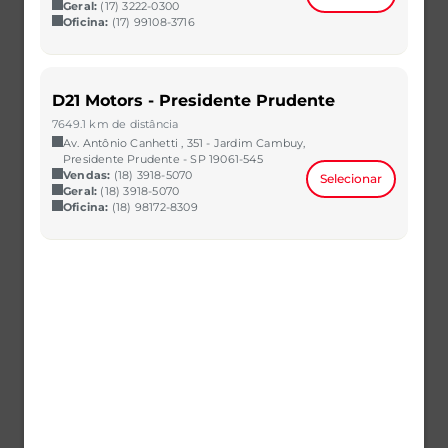
Geral:
(17) 3222-0300
Oficina:
(17) 99108-3716
D21 Motors - Presidente Prudente
7649.1 km de distância
ONIX
Av. Antônio Canhetti , 351 - Jardim Cambuy,
1.0 TURBO FLEX LTZ MANUAL
Presidente Prudente - SP 19061-545
2021/2021
32.000 km
Vendas:
(18) 3918-5070
Selecionar
Geral:
(18) 3918-5070
CAOA Chery | D21 - Mutirão
Oficina:
(18) 98172-8309
R$ 64.800,00
VER MAIS