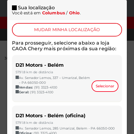
Sua localização
ONDE
MENU
Você está em
Columbus
/
Ohio
.
ESTAMOS
FILTROS
MUDAR MINHA LOCALIZAÇÃO
TELEFONES
Para prosseguir, selecione abaixo a loja
CAOA Chery mais próximas da sua região:
303
resultados
D21 Motors - Belém
5791.8 km de distância
Av. Senador Lemos, 337 – Umarizal, Belém
– PA 66050-000
Selecionar
Vendas:
(91) 3323-4100
Geral:
(91) 3323-4100
D21 Motors - Belém (oficina)
5791.8 km de distância
Av. Senador Lemos, 285 Umarizal, Belem - PA 66050-000
Oficina:
(91) 3323-4100