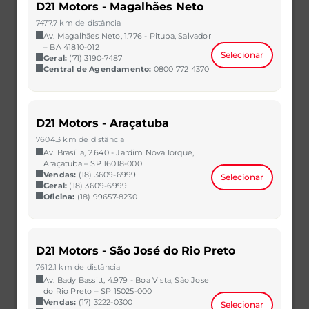
D21 Motors - Magalhães Neto
7477.7 km de distância
Av. Magalhães Neto, 1.776 - Pituba, Salvador
– BA 41810-012
Selecionar
Geral:
(71) 3190-7487
Central de Agendamento:
0800 772 4370
ONIX
D21 Motors - Araçatuba
1.0 TURBO FLEX LTZ MANUAL
7604.3 km de distância
2021/2021
32.000 km
Av. Brasília, 2.640 - Jardim Nova Iorque,
CAOA Chery | D21 - Mutirão
Araçatuba – SP 16018-000
Vendas:
(18) 3609-6999
Selecionar
R$ 64.800,00
VER MAIS
Geral:
(18) 3609-6999
Oficina:
(18) 99657-8230
D21 Motors - São José do Rio Preto
7612.1 km de distância
Av. Bady Bassitt, 4.979 - Boa Vista, São Jose
do Rio Preto – SP 15025-000
Vendas:
(17) 3222-0300
Selecionar