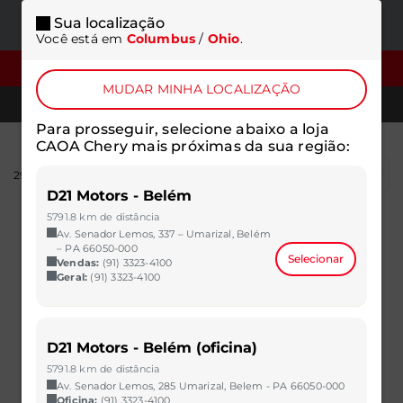
Sua localização
ONDE
MENU
Você está em
Columbus
/
Ohio
.
ESTAMOS
FILTROS
MUDAR MINHA LOCALIZAÇÃO
TELEFONES
Para prosseguir, selecione abaixo a loja
CAOA Chery mais próximas da sua região:
298
resultados
D21 Motors - Belém
5791.8 km de distância
Av. Senador Lemos, 337 – Umarizal, Belém
– PA 66050-000
Selecionar
Vendas:
(91) 3323-4100
Geral:
(91) 3323-4100
D21 Motors - Belém (oficina)
5791.8 km de distância
Av. Senador Lemos, 285 Umarizal, Belem - PA 66050-000
Oficina:
(91) 3323-4100