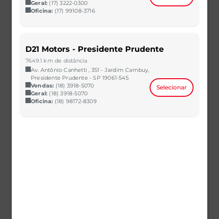
Geral:
(17) 3222-0300
Oficina:
(17) 99108-3716
D21 Motors - Presidente Prudente
7649.1 km de distância
SANDERO
Av. Antônio Canhetti , 351 - Jardim Cambuy,
1.6 16V SCE FLEX ZEN MANUAL
Presidente Prudente - SP 19061-545
2021/2022
40.508 km
Vendas:
(18) 3918-5070
Selecionar
Geral:
(18) 3918-5070
CAOA Chery | D21 - Imbiribeira
Oficina:
(18) 98172-8309
R$ 64.990,00
VER MAIS