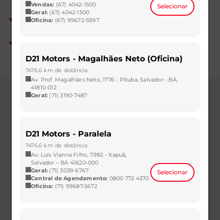
Vendas:
(67) 4042-1500
Selecionar
Geral:
(67) 4042-1500
Oficina:
(67) 99672-5997
D21 Motors - Magalhães Neto (Oficina)
7476.6 km de distância
Av. Prof. Magalhães Neto, 1776 - Pituba, Salvador - BA,
41810-012
Geral:
(71) 3190-7487
Modelos
D21 Motors - Paralela
TIGGO 5X SPORT
7476.6 km de distância
Av. Luís Vianna Filho, 7.982 - Itapuã,
TIGGO 5X PRO
Salvador – BA 41620-000
Geral:
(71) 3039-6767
Selecionar
TIGGO 7 SPORT
Central de Agendamento:
0800 772 4370
Oficina:
(71) 99687-5672
TIGGO 7 PRO MAX DRIVE
TIGGO 7 PRO HYBRID MAX DRIVE