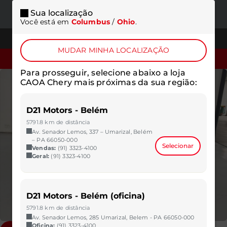
Sua localização
ONDE
MENU
Você está em
Columbus
/
Ohio
.
ESTAMOS
TELEFONES
MUDAR MINHA LOCALIZAÇÃO
SOLICITAR COTAÇÃO
Para prosseguir, selecione abaixo a loja
CAOA Chery mais próximas da sua região:
D21 Motors - Belém
5791.8 km de distância
Av. Senador Lemos, 337 – Umarizal, Belém
– PA 66050-000
Selecionar
Vendas:
(91) 3323-4100
Geral:
(91) 3323-4100
D21 Motors - Belém (oficina)
5791.8 km de distância
Av. Senador Lemos, 285 Umarizal, Belem - PA 66050-000
Oficina:
(91) 3323-4100