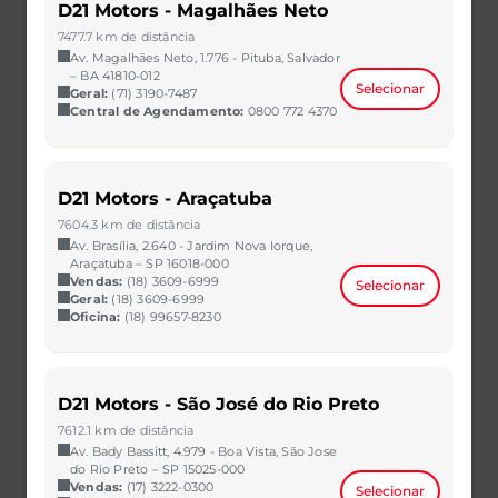
D21 Motors - Magalhães Neto
TIGGO 7 PRO PHEV
7477.7 km de distância
TIGGO 8 PRO
Av. Magalhães Neto, 1.776 - Pituba, Salvador
– BA 41810-012
Selecionar
Geral:
TIGGO 8 PRO PHEV
(71) 3190-7487
Central de Agendamento:
0800 772 4370
Vendas
Concessionárias
D21 Motors - Araçatuba
Venda Direta
7604.3 km de distância
Av. Brasília, 2.640 - Jardim Nova Iorque,
Consórcio
Araçatuba – SP 16018-000
Vendas:
(18) 3609-6999
Test Drive
Selecionar
Geral:
(18) 3609-6999
Pós-Vendas
Oficina:
(18) 99657-8230
Central de Agendamento
Serviços
D21 Motors - São José do Rio Preto
7612.1 km de distância
Seguros
Av. Bady Bassitt, 4.979 - Boa Vista, São Jose
do Rio Preto – SP 15025-000
Garantia
Vendas:
(17) 3222-0300
Selecionar