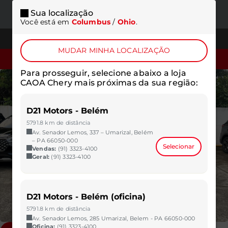
Sua localização
ONDE
MENU
Você está em
Columbus
/
Ohio
.
ESTAMOS
TELEFONES
MUDAR MINHA LOCALIZAÇÃO
SOLICITAR COTAÇÃO
Para prosseguir, selecione abaixo a loja
CAOA Chery mais próximas da sua região:
D21 Motors - Belém
5791.8 km de distância
Av. Senador Lemos, 337 – Umarizal, Belém
– PA 66050-000
Selecionar
Vendas:
(91) 3323-4100
Geral:
(91) 3323-4100
D21 Motors - Belém (oficina)
5791.8 km de distância
Av. Senador Lemos, 285 Umarizal, Belem - PA 66050-000
Oficina:
(91) 3323-4100