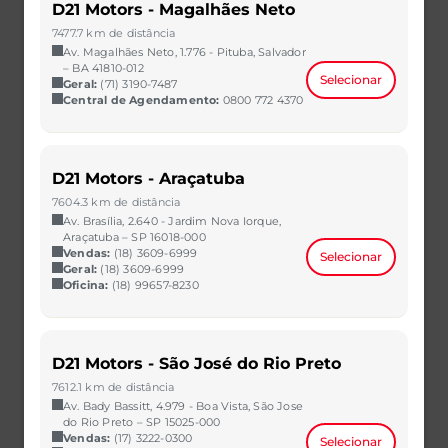
D21 Motors - Magalhães Neto
Venda Direta
7477.7 km de distância
Av. Magalhães Neto, 1.776 - Pituba, Salvador
Consórcio
– BA 41810-012
Selecionar
Geral:
(71) 3190-7487
Test Drive
Central de Agendamento:
0800 772 4370
Pós-Vendas
Central de Agendamento
D21 Motors - Araçatuba
7604.3 km de distância
Serviços
Av. Brasília, 2.640 - Jardim Nova Iorque,
Seguros
Araçatuba – SP 16018-000
Vendas:
(18) 3609-6999
Selecionar
Geral:
(18) 3609-6999
Garantia
Oficina:
(18) 99657-8230
Recall
Avalie seu Seminovo Online
D21 Motors - São José do Rio Preto
Assistência 24h
7612.1 km de distância
Av. Bady Bassitt, 4.979 - Boa Vista, São Jose
Dúvidas Frequentes de Agendamento e
do Rio Preto – SP 15025-000
Revisão
Vendas:
(17) 3222-0300
Selecionar