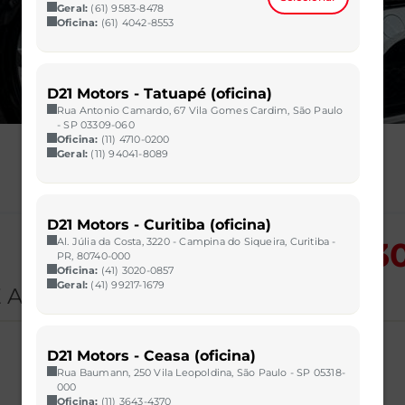
Geral:
(61) 9583-8478
Oficina:
(61) 4042-8553
D21 Motors - Tatuapé (oficina)
Rua Antonio Camardo, 67 Vila Gomes Cardim, São Paulo
- SP 03309-060
Oficina:
(11) 4710-0200
Geral:
(11) 94041-8089
D21 Motors - Curitiba (oficina)
Al. Júlia da Costa, 3220 - Campina do Siqueira, Curitiba -
POR: R$ 13
PR, 80740-000
Oficina:
(41) 3020-0857
Geral:
(41) 99217-1679
 AT6
D21 Motors - Ceasa (oficina)
Rua Baumann, 250 Vila Leopoldina, São Paulo - SP 05318-
000
Oficina:
(11) 3643-4370