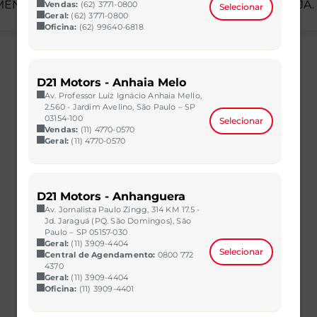
ENTO, GARANTIA E DISPONIBILIDADE JUNTO À LOJA.
Vendas:
(62) 3771-0800
Selecionar
Geral:
(62) 3771-0800
Oficina:
(62) 99640-6818
D21 Motors - Anhaia Melo
Av. Professor Luiz Ignácio Anhaia Mello,
2.560 - Jardim Avelino, São Paulo – SP
03154-100
Selecionar
Vendas:
(11) 4770-0570
Geral:
(11) 4770-0570
D21 Motors - Anhanguera
Av. Jornalista Paulo Zingg, 314 KM 17.5 -
Jd. Jaraguá (PQ. São Domingos), São
Paulo – SP 05157-030
Geral:
(11) 3909-4404
Selecionar
Central de Agendamento:
0800 772
4370
Geral:
(11) 3909-4404
Oficina:
(11) 3909-4401
COMPASS
1.3 T270 TURBO FLEX LONGITUDE AT6