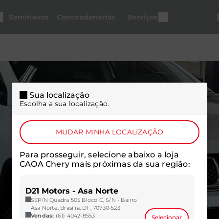
Seminovos
Concessionárias
Serviços
Sua localização
Escolha a sua localização.
MUDAR MINHA LOCALIZAÇÃO
Para prosseguir, selecione abaixo a loja
CAOA Chery mais próximas da sua região:
D21 Motors - Asa Norte
SEP/N Quadra 505 Bloco C, S/N - Bairro
Asa Norte, Brasília, DF, 70730-523
Vendas:
(61) 4042-8553
Selecionar