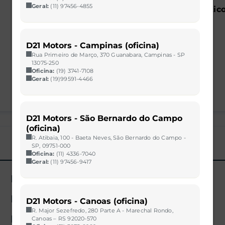
Quilometragem
Câmbio
Geral:
(11) 97456-4855
26.391 km
Automatic
Portas
4
D21 Motors - Campinas (oficina)
Rua Primeiro de Março, 370 Guanabara, Campinas - SP
13075-250
Oficina:
(19) 3741-7108
Geral:
(19)99591-4466
D21 Motors - São Bernardo do Campo
(oficina)
R. Atibaia, 100 - Baeta Neves, São Bernardo do Campo -
SP, 09751-000
Oficina:
(11) 4336-7040
Geral:
(11) 97456-9417
Airbag duplo
Bancos de couro
D21 Motors - Canoas (oficina)
R. Major Sezefredo, 280 Parte A - Marechal Rondo,
Direção hidráulica
Canoas – RS 92020-570