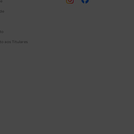
ge
ade
to
o aos Titulares