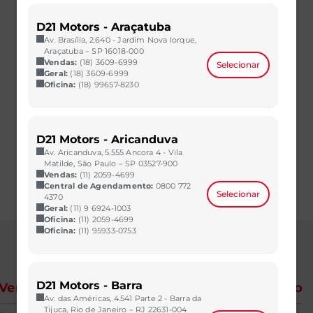
2024/2024
53.784 km
CAOA Chery | D21 - Aeroporto
D21 Motors - Araçatuba
Av. Brasília, 2.640 - Jardim Nova Iorque,
R$ 129.990,00
VER MAIS
Araçatuba – SP 16018-000
Vendas:
(18) 3609-6999
Selecionar
Geral:
(18) 3609-6999
Oficina:
(18) 99657-8230
D21 Motors - Aricanduva
Av. Aricanduva, 5.555 Ancora 4 - Vila
Matilde, São Paulo – SP 03527-900
Vendas:
(11) 2059-4699
Central de Agendamento:
0800 772
Selecionar
4370
Geral:
(11) 9 6924-1003
Oficina:
(11) 2059-4699
Oficina:
(11) 95933-0753
D21 Motors - Barra
Vendas
Corporativo
Av. das Américas, 4.541 Parte 2 - Barra da
Tijuca, Rio de Janeiro – RJ 22631-004