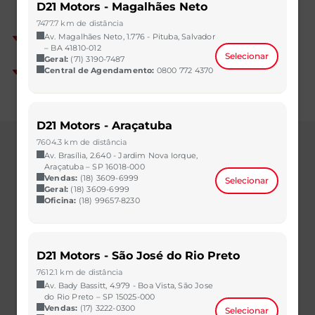
D21 Motors - Magalhães Neto
7477.7 km de distância
Av. Magalhães Neto, 1.776 - Pituba, Salvador
– BA 41810-012
Selecionar
Geral:
(71) 3190-7487
Central de Agendamento:
0800 772 4370
D21 Motors - Araçatuba
7604.3 km de distância
Av. Brasília, 2.640 - Jardim Nova Iorque,
Araçatuba – SP 16018-000
Vendas:
(18) 3609-6999
Selecionar
Modelos
Geral:
(18) 3609-6999
Oficina:
(18) 99657-8230
TIGGO 5X SPORT
TIGGO 5X PRO
D21 Motors - São José do Rio Preto
TIGGO 7 SPORT
7612.1 km de distância
Av. Bady Bassitt, 4.979 - Boa Vista, São Jose
TIGGO 7 PRO MAX DRIVE
do Rio Preto – SP 15025-000
Vendas:
(17) 3222-0300
Selecionar
TIGGO 7 PRO HYBRID MAX DRIVE