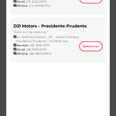
Geral:
(17) 3222-0300
Oficina:
(17) 99108-3716
TIGGO 7 PRO PHEV
TIGGO 8 PRO
D21 Motors - Presidente Prudente
TIGGO 8 PRO PHEV
7649.1 km de distância
Vendas
Av. Antônio Canhetti , 351 - Jardim Cambuy,
Presidente Prudente - SP 19061-545
Concessionárias
Vendas:
(18) 3918-5070
Selecionar
Geral:
(18) 3918-5070
Venda Direta
Oficina:
(18) 98172-8309
Consórcio
Test Drive
Pós-Vendas
Central de Agendamento
Serviços
Seguros
Garantia