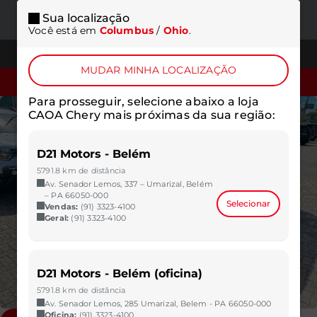
Sua localização
ONDE
MENU
Você está em
Columbus
/
Ohio
.
ESTAMOS
TELEFONES
MUDAR MINHA LOCALIZAÇÃO
SOLICITAR COTAÇÃO
Para prosseguir, selecione abaixo a loja
CAOA Chery mais próximas da sua região:
D21 Motors - Belém
5791.8 km de distância
Av. Senador Lemos, 337 – Umarizal, Belém
– PA 66050-000
Selecionar
Vendas:
(91) 3323-4100
Geral:
(91) 3323-4100
D21 Motors - Belém (oficina)
5791.8 km de distância
Av. Senador Lemos, 285 Umarizal, Belem - PA 66050-000
Oficina:
(91) 3323-4100