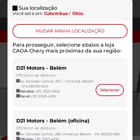
Sua localização
ONDE
MENU
Você está em
Columbus
/
Ohio
.
ESTAMOS
TELEFONES
MUDAR MINHA LOCALIZAÇÃO
SOLICITAR COTAÇÃO
Para prosseguir, selecione abaixo a loja
CAOA Chery mais próximas da sua região:
D21 Motors - Belém
5791.8 km de distância
Av. Senador Lemos, 337 – Umarizal, Belém
– PA 66050-000
Selecionar
Vendas:
(91) 3323-4100
Geral:
(91) 3323-4100
D21 Motors - Belém (oficina)
5791.8 km de distância
Av. Senador Lemos, 285 Umarizal, Belem - PA 66050-000
Oficina:
(91) 3323-4100