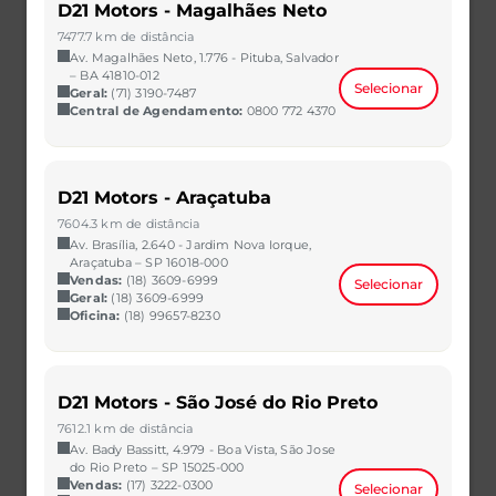
D21 Motors - Magalhães Neto
TIGGO 7 PRO HYBRID MAX DRIVE
7477.7 km de distância
TIGGO 7 PRO PHEV
Av. Magalhães Neto, 1.776 - Pituba, Salvador
– BA 41810-012
Selecionar
TIGGO 8 PRO
Geral:
(71) 3190-7487
Central de Agendamento:
0800 772 4370
TIGGO 8 PRO PHEV
Vendas
D21 Motors - Araçatuba
Concessionárias
7604.3 km de distância
Venda Direta
Av. Brasília, 2.640 - Jardim Nova Iorque,
Araçatuba – SP 16018-000
Vendas:
(18) 3609-6999
Consórcio
Selecionar
Geral:
(18) 3609-6999
Oficina:
(18) 99657-8230
Test Drive
Pós-Vendas
Central de Agendamento
D21 Motors - São José do Rio Preto
7612.1 km de distância
Serviços
Av. Bady Bassitt, 4.979 - Boa Vista, São Jose
do Rio Preto – SP 15025-000
Seguros
Vendas:
(17) 3222-0300
Selecionar