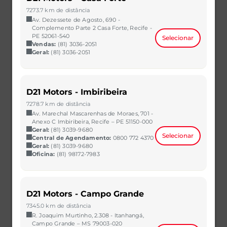
R$ 60.990,00
VER MAIS
7273.7 km de distância
Av. Dezessete de Agosto, 690 -
Complemento Parte 2 Casa Forte, Recife -
PE 52061-540
Selecionar
Vendas:
(81) 3036-2051
Geral:
(81) 3036-2051
D21 Motors - Imbiribeira
7278.7 km de distância
Av. Marechal Mascarenhas de Moraes, 701 -
Anexo C Imbiribeira, Recife – PE 51150-000
Geral:
(81) 3039-9680
Selecionar
Central de Agendamento:
0800 772 4370
Geral:
(81) 3039-9680
Oficina:
(81) 98172-7983
ARGO
1.0 FIREFLY FLEX MANUAL
2023/2023
34.698 km
D21 Motors - Campo Grande
CAOA Chery | D21 - São Bernardo do Campo
7345.0 km de distância
R$ 61.990,00
VER MAIS
R. Joaquim Murtinho, 2.308 - Itanhangá,
Campo Grande – MS 79003-020