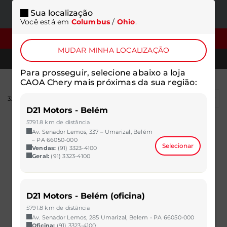
Sua localização
ONDE
MENU
Você está em
Columbus
/
Ohio
.
ESTAMOS
FILTROS
MUDAR MINHA LOCALIZAÇÃO
TELEFONES
Para prosseguir, selecione abaixo a loja
CAOA Chery mais próximas da sua região:
322
resultados
D21 Motors - Belém
5791.8 km de distância
Av. Senador Lemos, 337 – Umarizal, Belém
– PA 66050-000
Selecionar
Vendas:
(91) 3323-4100
Geral:
(91) 3323-4100
D21 Motors - Belém (oficina)
5791.8 km de distância
Av. Senador Lemos, 285 Umarizal, Belem - PA 66050-000
Oficina:
(91) 3323-4100