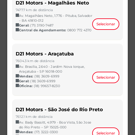
D21 Motors - Magalhães Neto
7477.7 km de distância
Av. Magalhães Neto, 1.776 - Pituba, Salvador
– BA 41810-012
Selecionar
Geral:
(71) 3190-7487
Central de Agendamento:
0800 772 4370
HB20
D21 Motors - Araçatuba
1.0 12V FLEX SENSE MANUAL
7604.3 km de distância
2023/2023
35.531 km
Av. Brasília, 2.640 - Jardim Nova Iorque,
CAOA Chery | D21 - Natal
Araçatuba – SP 16018-000
Vendas:
(18) 3609-6999
Selecionar
R$ 62.990,00
VER MAIS
Geral:
(18) 3609-6999
Oficina:
(18) 99657-8230
D21 Motors - São José do Rio Preto
7612.1 km de distância
Av. Bady Bassitt, 4.979 - Boa Vista, São Jose
do Rio Preto – SP 15025-000
Vendas:
(17) 3222-0300
Selecionar