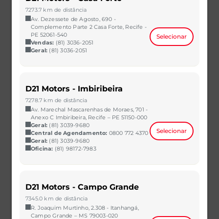
R$ 60.990,00
VER MAIS
7273.7 km de distância
Av. Dezessete de Agosto, 690 -
Complemento Parte 2 Casa Forte, Recife -
PE 52061-540
Selecionar
Vendas:
(81) 3036-2051
Geral:
(81) 3036-2051
D21 Motors - Imbiribeira
7278.7 km de distância
Av. Marechal Mascarenhas de Moraes, 701 -
Anexo C Imbiribeira, Recife – PE 51150-000
Geral:
(81) 3039-9680
Selecionar
Central de Agendamento:
0800 772 4370
Geral:
(81) 3039-9680
Oficina:
(81) 98172-7983
ARGO
1.0 FIREFLY FLEX MANUAL
2023/2023
34.698 km
D21 Motors - Campo Grande
CAOA Chery | D21 - São Bernardo do Campo
7345.0 km de distância
R$ 61.990,00
VER MAIS
R. Joaquim Murtinho, 2.308 - Itanhangá,
Campo Grande – MS 79003-020