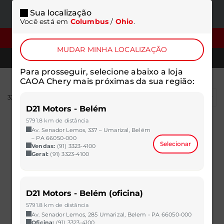
Sua localização
ONDE
MENU
Você está em
Columbus
/
Ohio
.
ESTAMOS
FILTROS
MUDAR MINHA LOCALIZAÇÃO
TELEFONES
Para prosseguir, selecione abaixo a loja
CAOA Chery mais próximas da sua região:
326
resultados
D21 Motors - Belém
5791.8 km de distância
Av. Senador Lemos, 337 – Umarizal, Belém
– PA 66050-000
Selecionar
Vendas:
(91) 3323-4100
Geral:
(91) 3323-4100
D21 Motors - Belém (oficina)
5791.8 km de distância
Av. Senador Lemos, 285 Umarizal, Belem - PA 66050-000
Oficina:
(91) 3323-4100