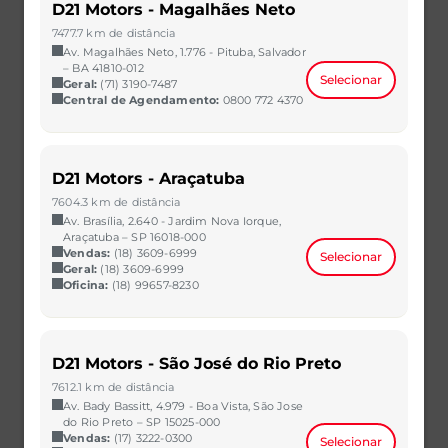
D21 Motors - Magalhães Neto
7477.7 km de distância
Av. Magalhães Neto, 1.776 - Pituba, Salvador
– BA 41810-012
Selecionar
Geral:
(71) 3190-7487
Central de Agendamento:
0800 772 4370
HB20
D21 Motors - Araçatuba
1.0 12V FLEX SENSE MANUAL
7604.3 km de distância
2023/2023
35.531 km
Av. Brasília, 2.640 - Jardim Nova Iorque,
CAOA Chery | D21 - Natal
Araçatuba – SP 16018-000
Vendas:
(18) 3609-6999
Selecionar
R$ 62.990,00
VER MAIS
Geral:
(18) 3609-6999
Oficina:
(18) 99657-8230
D21 Motors - São José do Rio Preto
7612.1 km de distância
Av. Bady Bassitt, 4.979 - Boa Vista, São Jose
do Rio Preto – SP 15025-000
Vendas:
(17) 3222-0300
Selecionar