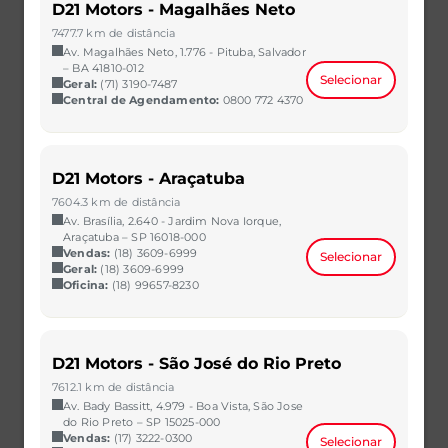
D21 Motors - Magalhães Neto
7477.7 km de distância
Av. Magalhães Neto, 1.776 - Pituba, Salvador
– BA 41810-012
Selecionar
Geral:
(71) 3190-7487
Central de Agendamento:
0800 772 4370
ONIX
D21 Motors - Araçatuba
1.0 TURBO FLEX LTZ MANUAL
7604.3 km de distância
2021/2021
32.000 km
Av. Brasília, 2.640 - Jardim Nova Iorque,
CAOA Chery | D21 - Mutirão
Araçatuba – SP 16018-000
Vendas:
(18) 3609-6999
Selecionar
R$ 64.800,00
VER MAIS
Geral:
(18) 3609-6999
Oficina:
(18) 99657-8230
D21 Motors - São José do Rio Preto
7612.1 km de distância
Av. Bady Bassitt, 4.979 - Boa Vista, São Jose
do Rio Preto – SP 15025-000
Vendas:
(17) 3222-0300
Selecionar