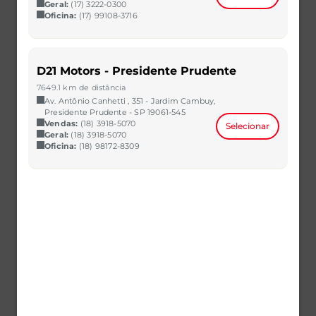
Geral:
(17) 3222-0300
Oficina:
(17) 99108-3716
D21 Motors - Presidente Prudente
7649.1 km de distância
SANDERO
Av. Antônio Canhetti , 351 - Jardim Cambuy,
1.6 16V SCE FLEX ZEN MANUAL
Presidente Prudente - SP 19061-545
2021/2022
40.508 km
Vendas:
(18) 3918-5070
Selecionar
Geral:
(18) 3918-5070
CAOA Chery | D21 - Imbiribeira
Oficina:
(18) 98172-8309
R$ 64.990,00
VER MAIS