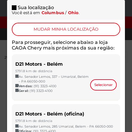
Sua localização
ONDE
MENU
Você está em
Columbus
/
Ohio
.
ESTAMOS
FILTROS
MUDAR MINHA LOCALIZAÇÃO
TELEFONES
Para prosseguir, selecione abaixo a loja
CAOA Chery mais próximas da sua região:
295
resultados
D21 Motors - Belém
5791.8 km de distância
Av. Senador Lemos, 337 – Umarizal, Belém
– PA 66050-000
Selecionar
Vendas:
(91) 3323-4100
Geral:
(91) 3323-4100
D21 Motors - Belém (oficina)
5791.8 km de distância
Av. Senador Lemos, 285 Umarizal, Belem - PA 66050-000
Oficina:
(91) 3323-4100