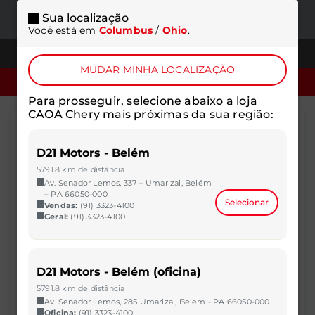
Sua localização
ONDE
MENU
Você está em
Columbus
/
Ohio
.
ESTAMOS
TELEFONES
MUDAR MINHA LOCALIZAÇÃO
SOLICITAR COTAÇÃO
Para prosseguir, selecione abaixo a loja
CAOA Chery mais próximas da sua região:
GM - CHEVROLET TRACKER
D21 Motors - Belém
1.0 TURBO FLEX LTZ
5791.8 km de distância
AUTOMÁTICO
Av. Senador Lemos, 337 – Umarizal, Belém
– PA 66050-000
Selecionar
Vendas:
(91) 3323-4100
POR: R$ 112.890,00
Geral:
(91) 3323-4100
Concessionária
CAOA Chery | D21 - Brasilia
D21 Motors - Belém (oficina)
Ano / fabricação
Combustível
5791.8 km de distância
2024/2025
Flex
Av. Senador Lemos, 285 Umarizal, Belem - PA 66050-000
Oficina:
(91) 3323-4100