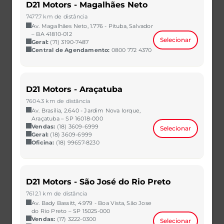
TIGGO 8 PRO
D21 Motors - Magalhães Neto
7477.7 km de distância
TIGGO 8 PRO PHEV
Av. Magalhães Neto, 1.776 - Pituba, Salvador
Vendas
– BA 41810-012
Selecionar
Geral:
(71) 3190-7487
Central de Agendamento:
0800 772 4370
Concessionárias
Venda Direta
D21 Motors - Araçatuba
Consórcio
7604.3 km de distância
Test Drive
Av. Brasília, 2.640 - Jardim Nova Iorque,
Araçatuba – SP 16018-000
Pós-Vendas
Vendas:
(18) 3609-6999
Selecionar
Geral:
(18) 3609-6999
Central de Agendamento
Oficina:
(18) 99657-8230
Serviços
Seguros
D21 Motors - São José do Rio Preto
Garantia
7612.1 km de distância
Av. Bady Bassitt, 4.979 - Boa Vista, São Jose
Recall
do Rio Preto – SP 15025-000
Vendas:
(17) 3222-0300
Selecionar