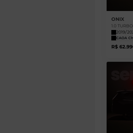
ONIX
1.0 TURB
2019/20
CAOA Cher
R$ 62.99