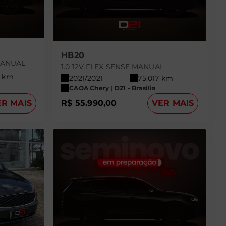
HB20
 MANUAL
1.0 12V FLEX SENSE MANUAL
0 km
2021/2021
75.017 km
CAOA Chery | D21 - Brasilia
ER MAIS
R$ 55.990,00
VER MAIS