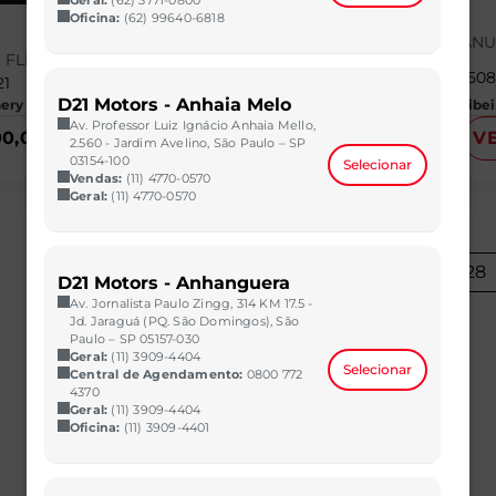
SANDERO
Oficina:
(62) 99640-6818
1.6 16V SCE FLEX ZEN MAN
O FLEX LTZ MANUAL
2021/2022
40.50
21
32.000 km
D21 Motors - Anhaia Melo
ry | D21 - Mutirão
CAOA Chery | D21 - Imbiribei
Av. Professor Luiz Ignácio Anhaia Mello,
00,00
VER MAIS
R$ 64.990,00
V
2.560 - Jardim Avelino, São Paulo – SP
03154-100
Selecionar
Vendas:
(11) 4770-0570
Geral:
(11) 4770-0570
1
2
...
28
D21 Motors - Anhanguera
Av. Jornalista Paulo Zingg, 314 KM 17.5 -
Jd. Jaraguá (PQ. São Domingos), São
Paulo – SP 05157-030
Geral:
(11) 3909-4404
Selecionar
Central de Agendamento:
0800 772
4370
Geral:
(11) 3909-4404
Oficina:
(11) 3909-4401