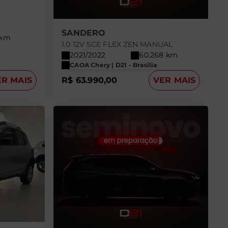
SANDERO
 km
1.0 12V SCE FLEX ZEN MANUAL
2021/2022
60.268 km
CAOA Chery | D21 - Brasilia
ER MAIS
R$ 63.990,00
VER MAIS