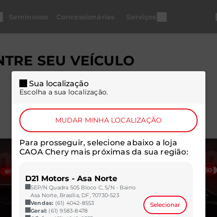
Seminovos
Concessionárias
Serviços
TRE SEU VEÍCULO
Sua localização
Escolha a sua localização.
MUDAR MINHA LOCALIZAÇÃO
Para prosseguir, selecione abaixo a loja
CAOA Chery mais próximas da sua região:
D21 Motors - Asa Norte
SEP/N Quadra 505 Bloco C, S/N - Bairro
Asa Norte, Brasília, DF, 70730-523
Vendas:
(61) 4042-8553
Selecionar
Geral:
(61) 9583-8478