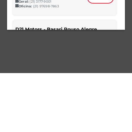
Geral:
(21) 3177-9001
Oficina:
(21) 97698-7863
D21 Motors - Basari Pouso Alegre
Av. Pinto Cobra, 880 - Guanabara, Pouso
Alegre - MG, 37553-459
Selecionar
(32) 99928-0115
(32) 99928-0115
D21 Motors - Bauru
Av. Duque de Caxias , 20/40 - Vila
Altinópolis, Bauru – SP 17011-066
Vendas:
(14) 3042-3000
Selecionar
Geral:
(14) 3042-3000
Oficina:
(14) 97402-9915
D21 Motors - Belém
Av. Senador Lemos, 337 – Umarizal,
Belém – PA 66050-000