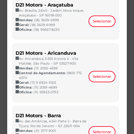
D21 Motors - Araçatuba
Av. Brasília, 2.640 - Jardim Nova Iorque,
Araçatuba – SP 16018-000
Vendas:
(18) 3609-6999
Selecionar
Geral:
(18) 3609-6999
Oficina:
(18) 99657-8230
D21 Motors - Aricanduva
Av. Aricanduva, 5.555 Ancora 4 - Vila
Matilde, São Paulo – SP 03527-900
Vendas:
(11) 2059-4699
Central de Agendamento:
0800 772
Selecionar
4370
Geral:
(11) 9 6924-1003
Oficina:
(11) 2059-4699
Oficina:
(11) 95933-0753
D21 Motors - Barra
Av. das Américas, 4.541 Parte 2 - Barra da
Tijuca, Rio de Janeiro – RJ 22631-004
Vendas:
(21) 3177-9001
Selecionar