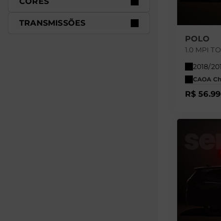
CORES
TRANSMISSÕES
POLO
1.0 MPI 
2018/20
CAOA Che
R$ 56.9