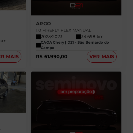
ARGO
1.0 FIREFLY FLEX MANUAL
2023/2023
34.698 km
 km
CAOA Chery | D21 - São Bernardo do
Campo
ER MAIS
R$ 61.990,00
VER MAIS
L