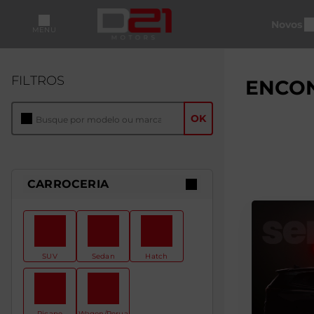
Novos
MENU
FILTROS
ENCON
OK
CARROCERIA
SUV
Sedan
Hatch
Picape
Wagon/Perua