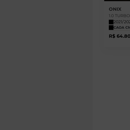
ONIX
1.0 TURB
2021/20
CAOA Che
R$ 64.8