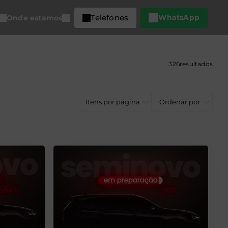
Telefones
WhatsApp
Onde estamos
326
resultados