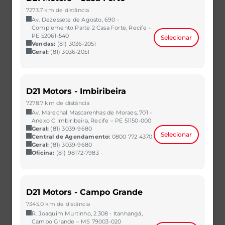
R$ 60.990,00
VER MAIS
7273.7 km de distância
Av. Dezessete de Agosto, 690 -
Complemento Parte 2 Casa Forte, Recife -
PE 52061-540
Selecionar
Vendas:
(81) 3036-2051
Geral:
(81) 3036-2051
D21 Motors - Imbiribeira
7278.7 km de distância
Av. Marechal Mascarenhas de Moraes, 701 -
Anexo C Imbiribeira, Recife – PE 51150-000
Geral:
(81) 3039-9680
Selecionar
Central de Agendamento:
0800 772 4370
Geral:
(81) 3039-9680
Oficina:
(81) 98172-7983
ARGO
1.0 FIREFLY FLEX MANUAL
2023/2023
34.698 km
D21 Motors - Campo Grande
CAOA Chery | D21 - São Bernardo do Campo
7345.0 km de distância
R$ 61.990,00
VER MAIS
R. Joaquim Murtinho, 2.308 - Itanhangá,
Campo Grande – MS 79003-020