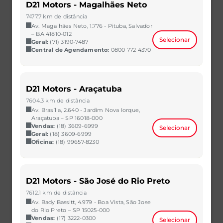
D21 Motors - Magalhães Neto
7477.7 km de distância
Av. Magalhães Neto, 1.776 - Pituba, Salvador
– BA 41810-012
Selecionar
Geral:
(71) 3190-7487
Central de Agendamento:
0800 772 4370
HB20
D21 Motors - Araçatuba
1.0 12V FLEX SENSE MANUAL
7604.3 km de distância
2023/2023
35.531 km
Av. Brasília, 2.640 - Jardim Nova Iorque,
CAOA Chery | D21 - Natal
Araçatuba – SP 16018-000
Vendas:
(18) 3609-6999
Selecionar
R$ 62.990,00
VER MAIS
Geral:
(18) 3609-6999
Oficina:
(18) 99657-8230
D21 Motors - São José do Rio Preto
7612.1 km de distância
Av. Bady Bassitt, 4.979 - Boa Vista, São Jose
do Rio Preto – SP 15025-000
Vendas:
(17) 3222-0300
Selecionar