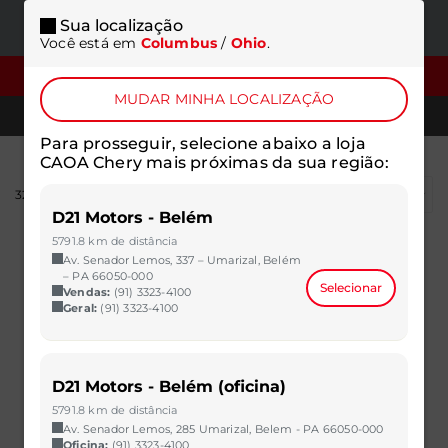
Sua localização
ONDE
MENU
Você está em
Columbus
/
Ohio
.
ESTAMOS
FILTROS
MUDAR MINHA LOCALIZAÇÃO
TELEFONES
Para prosseguir, selecione abaixo a loja
CAOA Chery mais próximas da sua região:
326
resultados
D21 Motors - Belém
5791.8 km de distância
Av. Senador Lemos, 337 – Umarizal, Belém
– PA 66050-000
Selecionar
Vendas:
(91) 3323-4100
Geral:
(91) 3323-4100
D21 Motors - Belém (oficina)
5791.8 km de distância
Av. Senador Lemos, 285 Umarizal, Belem - PA 66050-000
Oficina:
(91) 3323-4100