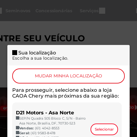
Seminovos
Concessionárias
Serviços
TRE SEU VEÍCULO
Sua localização
Escolha a sua localização.
MUDAR MINHA LOCALIZAÇÃO
Para prosseguir, selecione abaixo a loja
CAOA Chery mais próximas da sua região:
D21 Motors - Asa Norte
SEP/N Quadra 505 Bloco C, S/N - Bairro
Asa Norte, Brasília, DF, 70730-523
Vendas:
(61) 4042-8553
Selecionar
Geral:
(61) 9583-8478