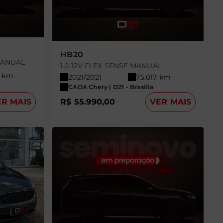
HB20
 MANUAL
1.0 12V FLEX SENSE MANUAL
0 km
2021/2021
75.017 km
CAOA Chery | D21 - Brasilia
ER MAIS
R$ 55.990,00
VER MAIS