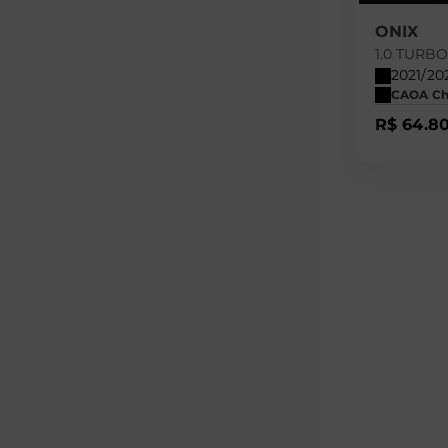
ONIX
1.0 TURB
2021/20
CAOA Che
R$ 64.8