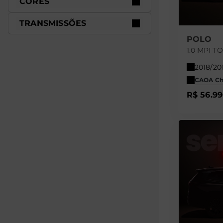
CORES
TRANSMISSÕES
POLO
1.0 MPI 
2018/20
CAOA Che
R$ 56.9