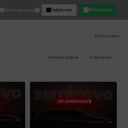
Telefones
WhatsApp
Onde estamos
323
resultados