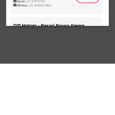
Geral:
(21) 3177-9001
Oficina:
(21) 97698-7863
D21 Motors - Basari Pouso Alegre
Av. Pinto Cobra, 880 - Guanabara, Pouso
Alegre - MG, 37553-459
Selecionar
(32) 99928-0115
(32) 99928-0115
D21 Motors - Bauru
Av. Duque de Caxias , 20/40 - Vila
Altinópolis, Bauru – SP 17011-066
Vendas:
(14) 3042-3000
Selecionar
Geral:
(14) 3042-3000
Oficina:
(14) 97402-9915
D21 Motors - Belém
Av. Senador Lemos, 337 – Umarizal,
Belém – PA 66050-000