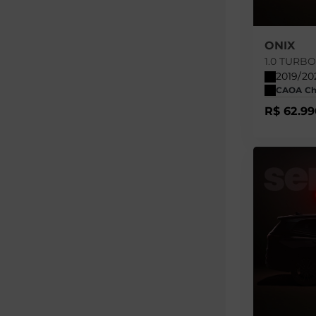
ONIX
1.0 TURB
2019/20
CAOA Cher
R$ 62.99