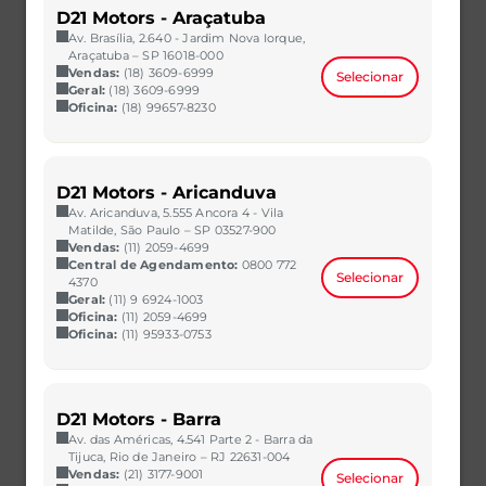
D21 Motors - Araçatuba
Av. Brasília, 2.640 - Jardim Nova Iorque,
Araçatuba – SP 16018-000
Vendas:
(18) 3609-6999
Selecionar
Geral:
(18) 3609-6999
Oficina:
(18) 99657-8230
D21 Motors - Aricanduva
Av. Aricanduva, 5.555 Ancora 4 - Vila
Matilde, São Paulo – SP 03527-900
Vendas:
(11) 2059-4699
Central de Agendamento:
0800 772
Selecionar
4370
Geral:
(11) 9 6924-1003
Oficina:
(11) 2059-4699
Oficina:
(11) 95933-0753
D21 Motors - Barra
Av. das Américas, 4.541 Parte 2 - Barra da
Tijuca, Rio de Janeiro – RJ 22631-004
Vendas:
(21) 3177-9001
Selecionar