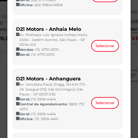
SANDERO
Oficina:
(62) 99640-6818
1.6 16V SCE FLEX ZEN MAN
O FLEX LTZ MANUAL
2021/2022
40.50
21
32.000 km
D21 Motors - Anhaia Melo
ry | D21 - Mutirão
CAOA Chery | D21 - Imbiribei
Av. Professor Luiz Ignácio Anhaia Mello,
00,00
VER MAIS
R$ 64.990,00
V
2.560 - Jardim Avelino, São Paulo – SP
03154-100
Selecionar
Vendas:
(11) 4770-0570
Geral:
(11) 4770-0570
1
2
...
27
D21 Motors - Anhanguera
Av. Jornalista Paulo Zingg, 314 KM 17.5 -
Jd. Jaraguá (PQ. São Domingos), São
Paulo – SP 05157-030
Geral:
(11) 3909-4404
Selecionar
Central de Agendamento:
0800 772
4370
Geral:
(11) 3909-4404
Oficina:
(11) 3909-4401