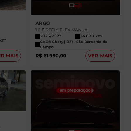
ARGO
1.0 FIREFLY FLEX MANUAL
2023/2023
34.698 km
 km
CAOA Chery | D21 - São Bernardo do
Campo
ER MAIS
R$ 61.990,00
VER MAIS
L