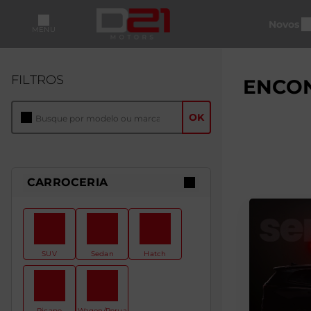
Novos
MENU
FILTROS
ENCON
OK
CARROCERIA
SUV
Sedan
Hatch
Picape
Wagon/Perua