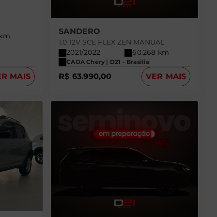
SANDERO
 km
1.0 12V SCE FLEX ZEN MANUAL
2021/2022
60.268 km
CAOA Chery | D21 - Brasilia
ER MAIS
R$ 63.990,00
VER MAIS