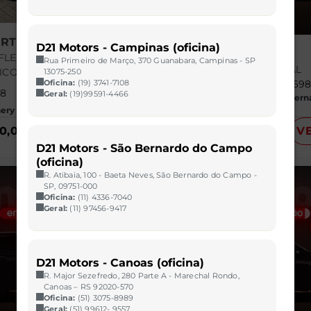
RT
D21 Motors - Campinas (oficina)
ARGO
T FLEX FREESTYLE
Rua Primeiro de Março, 370 Guanabara, Campinas - SP
1.0 FIREFLY FLEX MANUAL
ICO
13075-250
Oficina:
(19) 3741-7108
2023/2023
34.69
18
74.000 km
Geral:
(19)99591-4466
CAOA Chery | D21 - São Bern
ry | D21 - Santo Dumont
Campo
90,00
VER MAIS
R$ 61.990,00
V
D21 Motors - São Bernardo do Campo
(oficina)
R. Atibaia, 100 - Baeta Neves, São Bernardo do Campo -
SP, 09751-000
Oficina:
(11) 4336-7040
Geral:
(11) 97456-9417
D21 Motors - Canoas (oficina)
R. Major Sezefredo, 280 Parte A - Marechal Rondo,
Canoas – RS 92020-570
Oficina:
(51) 3075-8989
Geral:
(51) 99612- 9557