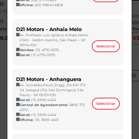
RO
Oficina:
(62) 99640-6818
CAPTUR
CE FLEX ZEN MANUAL
1.6 16V SCE FLEX LIFE X-TR
22
40.508 km
2019/2019
70.00
D21 Motors - Anhaia Melo
ry | D21 - Imbiribeira
CAOA Chery | D21 - Santo D
Av. Professor Luiz Ignácio Anhaia Mello,
90,00
VER MAIS
R$ 67.990,00
V
2.560 - Jardim Avelino, São Paulo – SP
03154-100
Selecionar
Vendas:
(11) 4770-0570
Geral:
(11) 4770-0570
1
2
...
26
D21 Motors - Anhanguera
Av. Jornalista Paulo Zingg, 314 KM 17.5 -
Jd. Jaraguá (PQ. São Domingos), São
Paulo – SP 05157-030
Geral:
(11) 3909-4404
Selecionar
Central de Agendamento:
0800 772
4370
Geral:
(11) 3909-4404
Oficina:
(11) 3909-4401