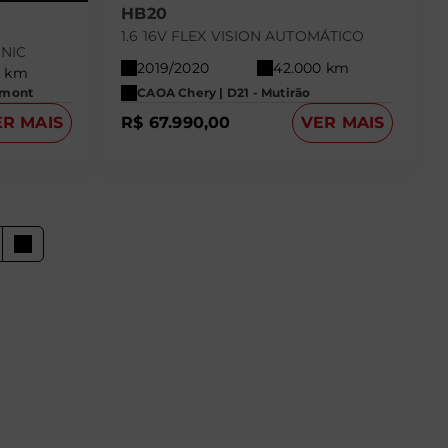
HB20
1.6 16V FLEX VISION AUTOMÁTICO
ONIC
2019/2020
42.000 km
0 km
umont
CAOA Chery | D21 - Mutirão
ER MAIS
R$ 67.990,00
VER MAIS