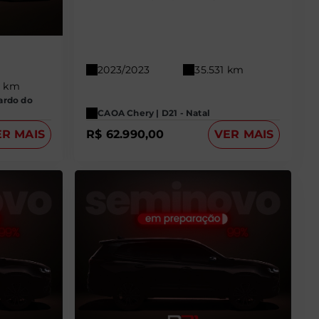
2023/2023
35.531 km
8 km
ardo do
CAOA Chery | D21 - Natal
ER MAIS
R$ 62.990,00
VER MAIS