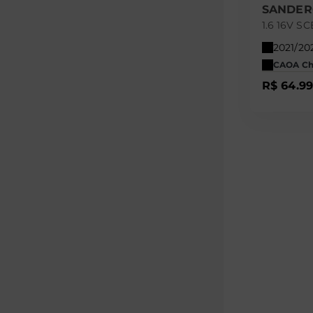
SANDE
1.6 16V S
2021/20
CAOA Che
R$ 64.9