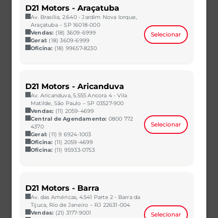
D21 Motors - Araçatuba
Av. Brasília, 2.640 - Jardim Nova Iorque,
Araçatuba – SP 16018-000
Vendas:
(18) 3609-6999
Selecionar
Geral:
(18) 3609-6999
Oficina:
(18) 99657-8230
D21 Motors - Aricanduva
Av. Aricanduva, 5.555 Ancora 4 - Vila
Matilde, São Paulo – SP 03527-900
Vendas:
(11) 2059-4699
Central de Agendamento:
0800 772
Selecionar
4370
Geral:
(11) 9 6924-1003
Oficina:
(11) 2059-4699
Oficina:
(11) 95933-0753
D21 Motors - Barra
Av. das Américas, 4.541 Parte 2 - Barra da
Tijuca, Rio de Janeiro – RJ 22631-004
Vendas:
(21) 3177-9001
Selecionar