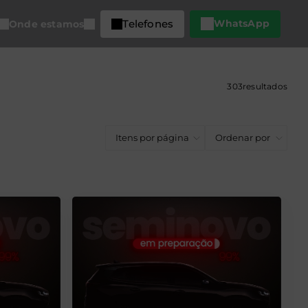
Telefones
WhatsApp
Onde estamos
303
resultados