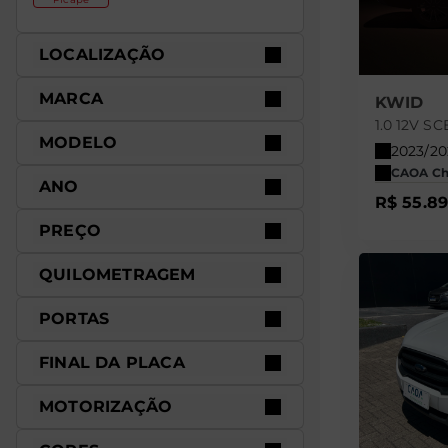
LOCALIZAÇÃO
MARCA
KWID
1.0 12V S
MODELO
2023/2
CAOA Che
ANO
R$ 55.8
PREÇO
QUILOMETRAGEM
PORTAS
FINAL DA PLACA
MOTORIZAÇÃO