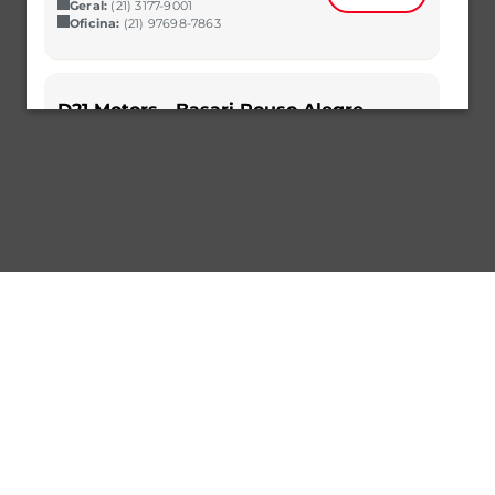
Geral:
(21) 3177-9001
Oficina:
(21) 97698-7863
D21 Motors - Basari Pouso Alegre
Av. Pinto Cobra, 880 - Guanabara, Pouso
Alegre - MG, 37553-459
Selecionar
(32) 99928-0115
(32) 99928-0115
D21 Motors - Bauru
Av. Duque de Caxias , 20/40 - Vila
Altinópolis, Bauru – SP 17011-066
Vendas:
(14) 3042-3000
Selecionar
Geral:
(14) 3042-3000
Oficina:
(14) 97402-9915
D21 Motors - Belém
Av. Senador Lemos, 337 – Umarizal,
Belém – PA 66050-000