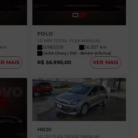
POLO
L
1.0 MPI TOTAL FLEX MANUAL
 km
2018/2019
36.307 km
CAOA Chery | D21 - Belém (oficina)
ER MAIS
R$ 56.990,00
VER MAIS
HB20
1.0 12V FLEX SENSE MANUAL