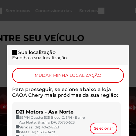
Seminovos
Concessionárias
Serviços
TRE SEU VEÍCULO
Sua localização
Escolha a sua localização.
MUDAR MINHA LOCALIZAÇÃO
Para prosseguir, selecione abaixo a loja
CAOA Chery mais próximas da sua região:
D21 Motors - Asa Norte
SEP/N Quadra 505 Bloco C, S/N - Bairro
Asa Norte, Brasília, DF, 70730-523
Vendas:
(61) 4042-8553
Selecionar
Geral:
(61) 9583-8478