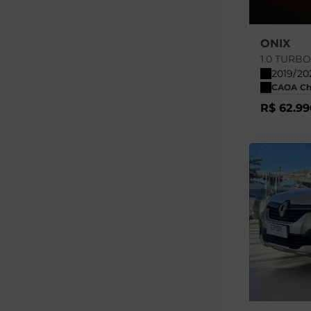
ONIX
1.0 TURB
2019/20
CAOA Cher
R$ 62.99