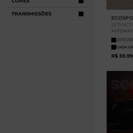
CORES
TRANSMISSÕES
ECOSPO
1.5 TI-VC
AUTOMÁT
2017/20
CAOA Che
R$ 59.9