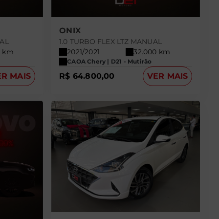
ONIX
UAL
1.0 TURBO FLEX LTZ MANUAL
8 km
2021/2021
32.000 km
CAOA Chery | D21 - Mutirão
ER MAIS
R$ 64.800,00
VER MAIS