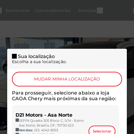
Seminovos
Concessionárias
Serviços
Sua localização
Escolha a sua localização.
MUDAR MINHA LOCALIZAÇÃO
Para prosseguir, selecione abaixo a loja
CAOA Chery mais próximas da sua região:
D21 Motors - Asa Norte
SEP/N Quadra 505 Bloco C, S/N - Bairro
Asa Norte, Brasília, DF, 70730-523
Vendas:
(61) 4042-8553
Selecionar