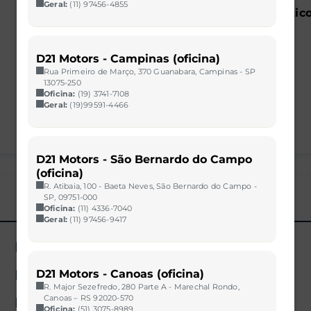
Quilometragem
Câmbio
Geral:
(11) 97456-4855
61.654 km
Automatic
Portas
4
D21 Motors - Campinas (oficina)
Rua Primeiro de Março, 370 Guanabara, Campinas - SP
13075-250
Oficina:
(19) 3741-7108
Geral:
(19)99591-4466
D21 Motors - São Bernardo do Campo
(oficina)
R. Atibaia, 100 - Baeta Neves, São Bernardo do Campo -
SP, 09751-000
Oficina:
(11) 4336-7040
Geral:
(11) 97456-9417
Airbag duplo
D21 Motors - Canoas (oficina)
Bancos de couro
R. Major Sezefredo, 280 Parte A - Marechal Rondo,
Canoas – RS 92020-570
Direção hidráulica
Oficina:
(51) 3075-8989