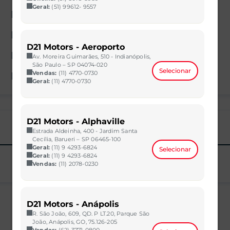
Geral:
(51) 99612- 9557
Rádio
Sensor de chuva
D21 Motors - Aeroporto
Volante com Regulagem de Altura
Av. Moreira Guimarães, 510 - Indianópolis,
São Paulo – SP 04074-020
Selecionar
Vendas:
(11) 4770-0730
Kit Multimídia
Geral:
(11) 4770-0730
D21 Motors - Alphaville
Estrada Aldeinha, 400 - Jardim Santa
Cecília, Barueri – SP 06465-100
Geral:
(11) 9 4293-6824
Selecionar
Geral:
(11) 9 4293-6824
Vendas:
(11) 2078-0230
D21 Motors - Anápolis
R. São João, 609, QD. P LT.20, Parque São
João, Anápolis, GO, 75.126-205
Vendas:
(62) 3771-0800