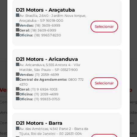
D21 Motors - Araçatuba
Av. Brasília, 2.640 - Jardim Nova Iorque,
Araçatuba – SP 16018-000
Vendas:
(18) 3609-6999
Selecionar
Geral:
(18) 3609-6999
Oficina:
(18) 99657-8230
D21 Motors - Aricanduva
Av. Aricanduva, 5.555 Ancora 4 - Vila
Matilde, São Paulo – SP 03527-900
Vendas:
(11) 2059-4699
Central de Agendamento:
0800 772
Selecionar
4370
Vendas
Corporativo
Geral:
(11) 9 6924-1003
Oficina:
(11) 2059-4699
Oficina:
(11) 95933-0753
Concessionárias
Fale com o Concier
Venda Direta
Política de Privacid
D21 Motors - Barra
Consórcio
Política de Cookies
Av. das Américas, 4.541 Parte 2 - Barra da
Test Drive
Canal de Atendimen
Tijuca, Rio de Janeiro – RJ 22631-004