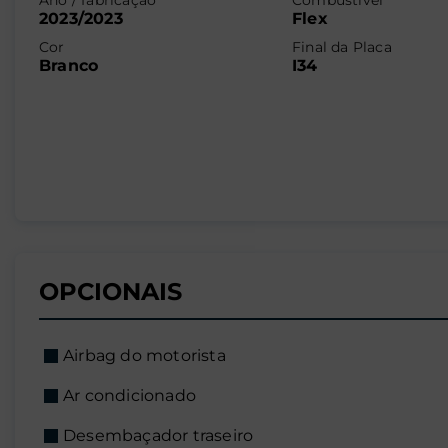
Ano / fabricação
Combustível
2023/2023
Flex
Cor
Final da Placa
Branco
I34
OPCIONAIS
Airbag do motorista
Ar condicionado
Desembaçador traseiro