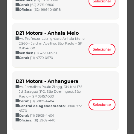
Selecionar
Geral:
(62) 3771-0800
Oficina:
(62) 99640-6818
D21 Motors - Anhaia Melo
Av. Professor Luiz Ignácio Anhaia Mello,
2.560 - Jardim Avelino, São Paulo – SP
03154-100
Selecionar
Vendas:
(11) 4770-0570
Geral:
(11) 4770-0570
D21 Motors - Anhanguera
Av. Jornalista Paulo Zingg, 314 KM 17.5 -
CRETA
Jd. Jaraguá (PQ. São Domingos), São
Paulo – SP 05157-030
1.0 TGDI FLEX N LINE AUTOMÁTICO
Geral:
(11) 3909-4404
2023/2024
42.000 km
Selecionar
Central de Agendamento:
0800 772
CAOA Chery | D21 - Campina Grande
4370
Geral:
(11) 3909-4404
R$ 133.990,00
VER MAIS
Oficina:
(11) 3909-4401