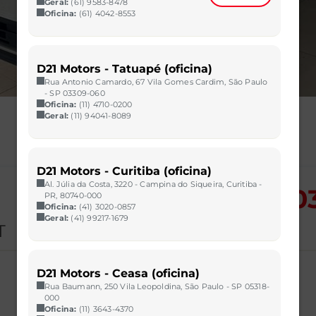
Geral:
(61) 9583-8478
Oficina:
(61) 4042-8553
D21 Motors - Tatuapé (oficina)
Rua Antonio Camardo, 67 Vila Gomes Cardim, São Paulo
- SP 03309-060
Oficina:
(11) 4710-0200
Geral:
(11) 94041-8089
D21 Motors - Curitiba (oficina)
Al. Júlia da Costa, 3220 - Campina do Siqueira, Curitiba -
POR: R$ 10
PR, 80740-000
Oficina:
(41) 3020-0857
Geral:
(41) 99217-1679
T
D21 Motors - Ceasa (oficina)
Rua Baumann, 250 Vila Leopoldina, São Paulo - SP 05318-
000
Oficina:
(11) 3643-4370