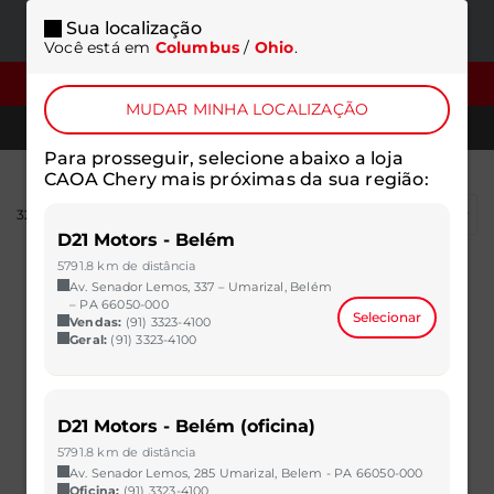
Sua localização
ONDE
MENU
Você está em
Columbus
/
Ohio
.
ESTAMOS
FILTROS
MUDAR MINHA LOCALIZAÇÃO
TELEFONES
Para prosseguir, selecione abaixo a loja
CAOA Chery mais próximas da sua região:
323
resultados
D21 Motors - Belém
5791.8 km de distância
Av. Senador Lemos, 337 – Umarizal, Belém
– PA 66050-000
Selecionar
Vendas:
(91) 3323-4100
Geral:
(91) 3323-4100
D21 Motors - Belém (oficina)
5791.8 km de distância
Av. Senador Lemos, 285 Umarizal, Belem - PA 66050-000
Oficina:
(91) 3323-4100