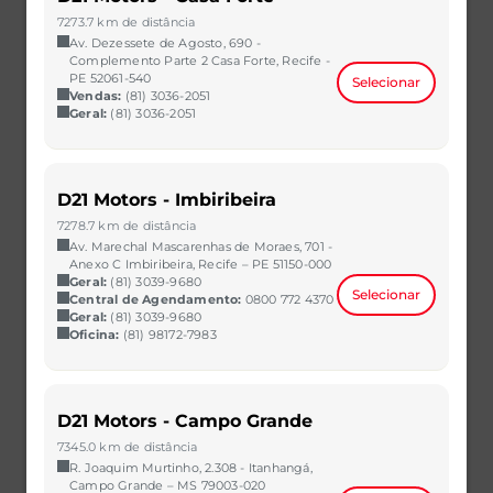
R$ 60.990,00
VER MAIS
7273.7 km de distância
Av. Dezessete de Agosto, 690 -
Complemento Parte 2 Casa Forte, Recife -
PE 52061-540
Selecionar
Vendas:
(81) 3036-2051
Geral:
(81) 3036-2051
D21 Motors - Imbiribeira
7278.7 km de distância
Av. Marechal Mascarenhas de Moraes, 701 -
Anexo C Imbiribeira, Recife – PE 51150-000
Geral:
(81) 3039-9680
Selecionar
Central de Agendamento:
0800 772 4370
Geral:
(81) 3039-9680
Oficina:
(81) 98172-7983
ARGO
1.0 FIREFLY FLEX MANUAL
2023/2023
34.698 km
D21 Motors - Campo Grande
CAOA Chery | D21 - São Bernardo do Campo
7345.0 km de distância
R$ 61.990,00
VER MAIS
R. Joaquim Murtinho, 2.308 - Itanhangá,
Campo Grande – MS 79003-020