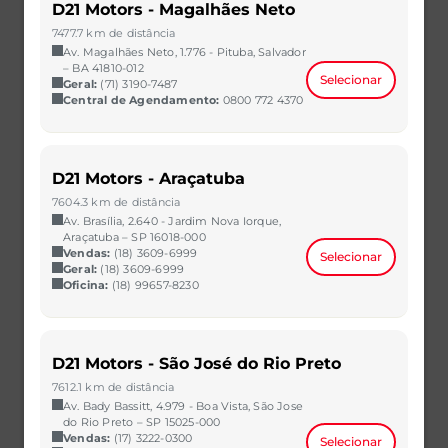
D21 Motors - Magalhães Neto
7477.7 km de distância
Av. Magalhães Neto, 1.776 - Pituba, Salvador
– BA 41810-012
Selecionar
Geral:
(71) 3190-7487
Central de Agendamento:
0800 772 4370
HB20
D21 Motors - Araçatuba
1.0 12V FLEX SENSE MANUAL
7604.3 km de distância
2023/2023
35.531 km
Av. Brasília, 2.640 - Jardim Nova Iorque,
CAOA Chery | D21 - Natal
Araçatuba – SP 16018-000
Vendas:
(18) 3609-6999
Selecionar
R$ 62.990,00
VER MAIS
Geral:
(18) 3609-6999
Oficina:
(18) 99657-8230
D21 Motors - São José do Rio Preto
7612.1 km de distância
Av. Bady Bassitt, 4.979 - Boa Vista, São Jose
do Rio Preto – SP 15025-000
Vendas:
(17) 3222-0300
Selecionar