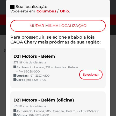
Sua localização
ONDE
MENU
Você está em
Columbus
/
Ohio
.
ESTAMOS
FILTROS
MUDAR MINHA LOCALIZAÇÃO
TELEFONES
Para prosseguir, selecione abaixo a loja
CAOA Chery mais próximas da sua região:
323
resultados
D21 Motors - Belém
5791.8 km de distância
Av. Senador Lemos, 337 – Umarizal, Belém
– PA 66050-000
Selecionar
Vendas:
(91) 3323-4100
Geral:
(91) 3323-4100
D21 Motors - Belém (oficina)
5791.8 km de distância
Av. Senador Lemos, 285 Umarizal, Belem - PA 66050-000
Oficina:
(91) 3323-4100