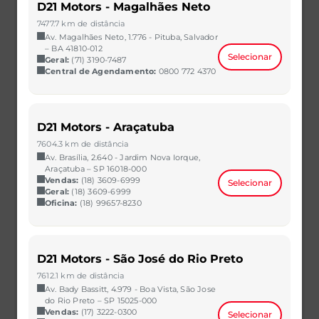
D21 Motors - Magalhães Neto
7477.7 km de distância
Av. Magalhães Neto, 1.776 - Pituba, Salvador
– BA 41810-012
Selecionar
Geral:
(71) 3190-7487
Central de Agendamento:
0800 772 4370
HB20
D21 Motors - Araçatuba
1.0 12V FLEX SENSE MANUAL
7604.3 km de distância
2023/2023
35.531 km
Av. Brasília, 2.640 - Jardim Nova Iorque,
CAOA Chery | D21 - Natal
Araçatuba – SP 16018-000
Vendas:
(18) 3609-6999
Selecionar
R$ 62.990,00
VER MAIS
Geral:
(18) 3609-6999
Oficina:
(18) 99657-8230
D21 Motors - São José do Rio Preto
7612.1 km de distância
Av. Bady Bassitt, 4.979 - Boa Vista, São Jose
do Rio Preto – SP 15025-000
Vendas:
(17) 3222-0300
Selecionar