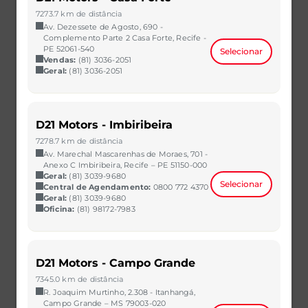
R$ 60.990,00
VER MAIS
7273.7 km de distância
Av. Dezessete de Agosto, 690 -
Complemento Parte 2 Casa Forte, Recife -
PE 52061-540
Selecionar
Vendas:
(81) 3036-2051
Geral:
(81) 3036-2051
D21 Motors - Imbiribeira
7278.7 km de distância
Av. Marechal Mascarenhas de Moraes, 701 -
Anexo C Imbiribeira, Recife – PE 51150-000
Geral:
(81) 3039-9680
Selecionar
Central de Agendamento:
0800 772 4370
Geral:
(81) 3039-9680
Oficina:
(81) 98172-7983
ARGO
1.0 FIREFLY FLEX MANUAL
2023/2023
34.698 km
D21 Motors - Campo Grande
CAOA Chery | D21 - São Bernardo do Campo
7345.0 km de distância
R$ 61.990,00
VER MAIS
R. Joaquim Murtinho, 2.308 - Itanhangá,
Campo Grande – MS 79003-020