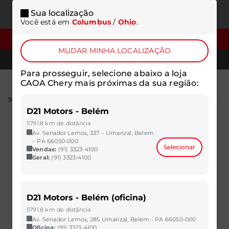
Sua localização
ONDE
MENU
Você está em
Columbus
/
Ohio
.
ESTAMOS
FILTROS
MUDAR MINHA LOCALIZAÇÃO
TELEFONES
Para prosseguir, selecione abaixo a loja
CAOA Chery mais próximas da sua região:
303
resultados
D21 Motors - Belém
5791.8 km de distância
Av. Senador Lemos, 337 – Umarizal, Belém
– PA 66050-000
Selecionar
Vendas:
(91) 3323-4100
Geral:
(91) 3323-4100
D21 Motors - Belém (oficina)
5791.8 km de distância
Av. Senador Lemos, 285 Umarizal, Belem - PA 66050-000
Oficina:
(91) 3323-4100