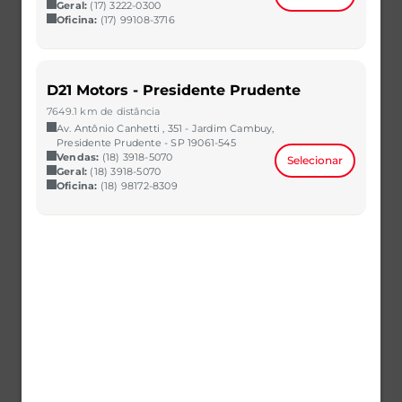
Geral:
(17) 3222-0300
Oficina:
(17) 99108-3716
D21 Motors - Presidente Prudente
7649.1 km de distância
ONIX
Av. Antônio Canhetti , 351 - Jardim Cambuy,
1.0 TURBO FLEX LTZ MANUAL
Presidente Prudente - SP 19061-545
2021/2021
32.000 km
Vendas:
(18) 3918-5070
Selecionar
Geral:
(18) 3918-5070
CAOA Chery | D21 - Mutirão
Oficina:
(18) 98172-8309
R$ 64.800,00
VER MAIS