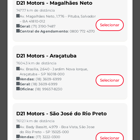
D21 Motors - Magalhães Neto
7477.7 km de distância
Av. Magalhães Neto, 1.776 - Pituba, Salvador
– BA 41810-012
Selecionar
Geral:
(71) 3190-7487
Central de Agendamento:
0800 772 4370
SANDERO
D21 Motors - Araçatuba
1.0 12V SCE FLEX ZEN MANUAL
7604.3 km de distância
2021/2022
60.268 km
Av. Brasília, 2.640 - Jardim Nova Iorque,
CAOA Chery | D21 - Brasilia
Araçatuba – SP 16018-000
Vendas:
(18) 3609-6999
Selecionar
R$ 63.990,00
VER MAIS
Geral:
(18) 3609-6999
Oficina:
(18) 99657-8230
D21 Motors - São José do Rio Preto
7612.1 km de distância
Av. Bady Bassitt, 4.979 - Boa Vista, São Jose
do Rio Preto – SP 15025-000
Vendas:
(17) 3222-0300
Selecionar